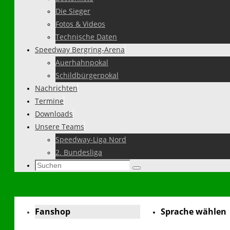
Die Sieger
Fotos & Videos
Technische Daten
Speedway Bergring-Arena
Auerhahnpokal
Schildbürgerpokal
Nachrichten
Termine
Downloads
Unsere Teams
Speedway-Liga Nord
2. Bundesliga
Suchen
Suchen
nach:
Fanshop
Sprache wählen