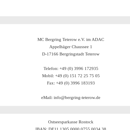
MC Bergring Teterow e.V. im ADAC
Appelhäger Chaussee 1
D-17166 Bergringstadt Teterow
Telefon: +49 (0) 3996 172935
Mobil: +49 (0) 151 72 25 75 05
Fax: +49 (0) 3996 183193
eMail: info@bergring-teterow.de
Ostseesparkasse Rostock
IBAN: DE11 1305 0000 0755 0034 38