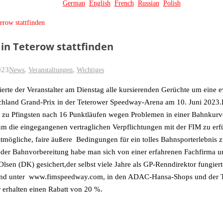
German
English
French
Russian
Polish
erow stattfinden
 in Teterow stattfinden
023
,
,
News
Veranstaltungen
Wichtiges
erte der Veranstalter am Dienstag alle kursierenden Gerüchte um eine 
schland Grand-Prix in der Teterower Speedway-Arena
am 10. Juni 2023.
 zu Pfingsten nach 16 Punktläufen wegen Problemen in einer Bahnkurv
um die eingegangenen vertraglichen Verpflichtungen
mit der FIM zu erf
stmögliche, faire äußere Bedingungen für ein tolles Bahnsporterlebnis 
i der Bahnvorbereitung habe man sich von einer erfahrenen Fachfirma 
sen (DK) gesichert,der selbst viele Jahre als GP-Renndirektor fungier
ind unter www.fimspeedway.com, in den ADAC-Hansa-Shops und der T
 erhalten einen Rabatt von 20 %.