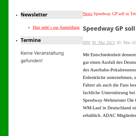
Newsletter
Start
News
Speedway GP soll in Tet
Speedway GP soll
Hier geht´s zur Anmeldung
Termine
30. Mai 2
MW
30. Mai 2023
Keine Veranstaltung
Mit Entschiedenheit dementi
gefunden!
gar einen Ausfall des Deut
des Auerh
ahn-Pokalrennens
Erdenkliche unternehmen, 
Fahrer als auch die Fans be
fachliche Unterstützung be
Speedway-Weltmeister Ole Ol
WM-Lauf in Deutschland s
erhältlich. ADAC Mitglieder