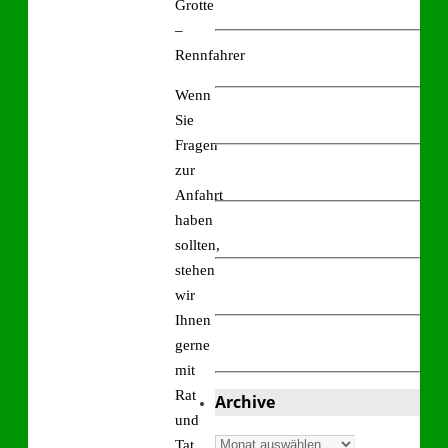
Grotte
–
Rennfahrer
Wenn
Sie
Fragen
zur
Anfahrt
haben
sollten,
stehen
wir
Ihnen
gerne
mit
Rat
Archive
und
Archive
Tat