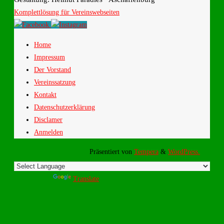
Komplettlösung für Vereinswebseiten
Home
Impressum
Der Vorstand
Vereinssatzung
Kontakt
Datenschutzerklärung
Disclamer
Anmelden
Präsentiert von
Tempera
&
WordPress.
Powered by
Translate