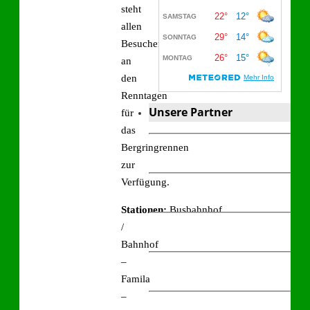
steht
allen
Besuchern
an
den
Renntagen
Unsere Partner
für
das
Bergringrennen
zur
Verfügung.
Stationen:
Busbahnhof
/
Bahnhof
–
Famila
–