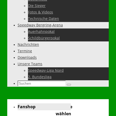
Die Sieger
Fotos & Videos
Technische Daten
Speedway Bergring-Arena
Auerhahnpokal
Schildbürgerpokal
Nachrichten
Termine
Downloads
Unsere Teams
Speedway-Liga Nord
2. Bundesliga
Suchen
Suchen
nach:
Fanshop
Sprache
wählen