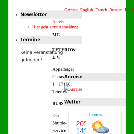
German
English
French
Russian
Polis
Newsletter
Start
Anreise
Hier geht´s zur Anmeldung
MC
Termine
BERGRING
TETEROW
Keine Veranstaltung
E.V.
gefunden!
Appelhäger
Anreise
Chaussee
1
·
17166
Teterow
Wetter
BUSSHUTTLE
Der
Shuttle-
Service