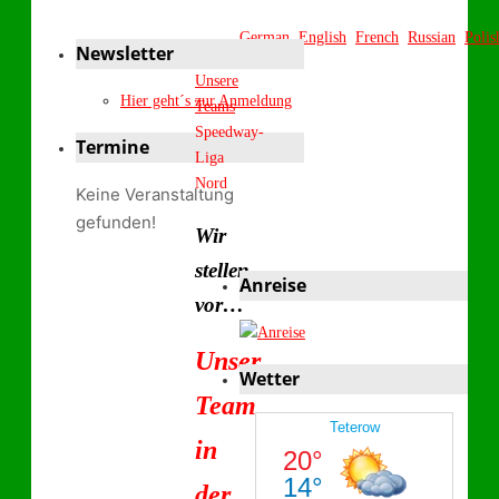
German
English
French
Russian
Polis
Newsletter
Start
Unsere
Hier geht´s zur Anmeldung
Teams
Speedway-
Termine
Liga
Nord
Keine Veranstaltung
gefunden!
Wir
stellen
Anreise
vor…
Unser
Wetter
Team
in
der