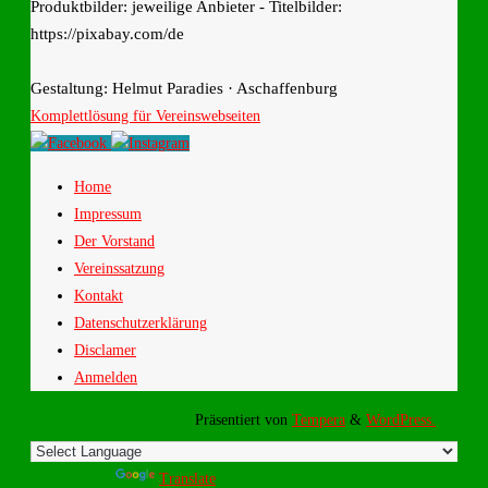
Produktbilder: jeweilige Anbieter - Titelbilder:
https://pixabay.com/de
Gestaltung: Helmut Paradies · Aschaffenburg
Komplettlösung für Vereinswebseiten
Home
Impressum
Der Vorstand
Vereinssatzung
Kontakt
Datenschutzerklärung
Disclamer
Anmelden
Präsentiert von
Tempera
&
WordPress.
Powered by
Translate