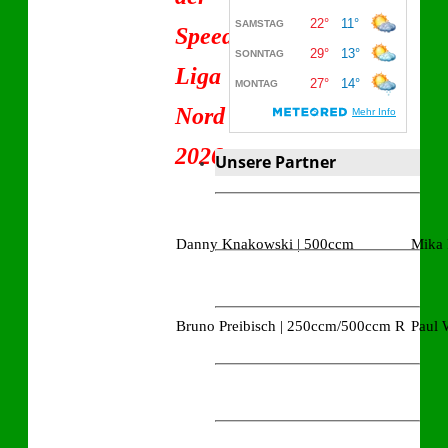
Speedway-
Liga
Nord
2026
Unsere Partner
Danny Knakowski | 500ccm
Mika 
Bruno Preibisch | 250ccm/500ccm R
Paul 