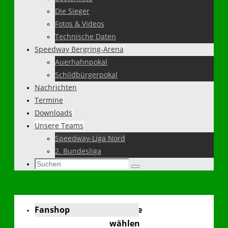
Die Sieger
Fotos & Videos
Technische Daten
Speedway Bergring-Arena
Auerhahnpokal
Schildbürgerpokal
Nachrichten
Termine
Downloads
Unsere Teams
Speedway-Liga Nord
2. Bundesliga
Suchen
Suchen
nach:
Fanshop
Sprache
wählen