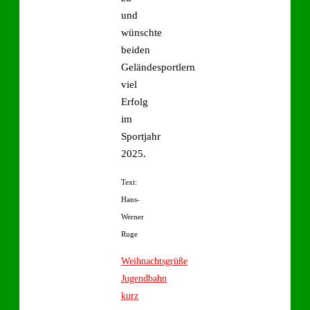
und
wünschte
beiden
Geländesportlern
viel
Erfolg
im
Sportjahr
2025.
Text:
Hans-
Werner
Ruge
Weihnachtsgrüße
Jugendbahn
kurz