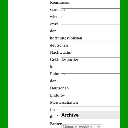
Rennsaison
starteten
wieder
zwei
der
hoffnungsvollsten
deutschen
Nachwuchs-
Geländesportler
im
Rahmen
der
Deutschen
Enduro-
Meisterschaften
für
Archive
die
Farben
Archive