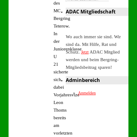
des
MC
ADAC Mitgliedschaft
Bergring
Teterow.
In
Wo auch immer sie sind. Wir
der
sind da. Mit Hilfe, Rat und
Juniorenklasse
Schutz.
ADAC Mitglied
Jetzt
U
werden und beim Bergring-
21
Mitgliedsbeitrag sparen!
sicherte
Adminbereich
sich
dabei
Anmelden
Vorjahresvize
Leon
Thoms
bereits
am
vorletzten