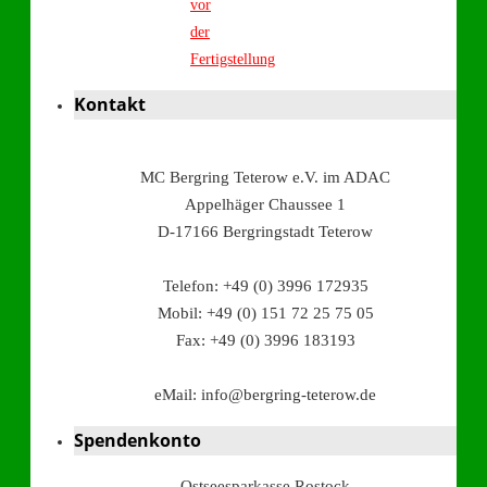
vor
der
Fertigstellung
Kontakt
MC Bergring Teterow e.V. im ADAC
Appelhäger Chaussee 1
D-17166 Bergringstadt Teterow
Telefon: +49 (0) 3996 172935
Mobil: +49 (0) 151 72 25 75 05
Fax: +49 (0) 3996 183193
eMail: info@bergring-teterow.de
Spendenkonto
Ostseesparkasse Rostock