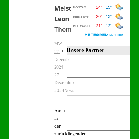
Meisters
Leon
Thoms
MW
Unsere Partner
27.
Dezember
2024
27.
Dezember
2024
News
Auch
in
der
zurückliegenden