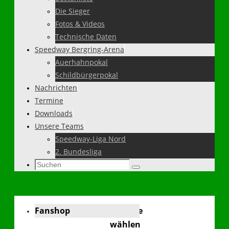
Die Sieger
Fotos & Videos
Technische Daten
Speedway Bergring-Arena
Auerhahnpokal
Schildbürgerpokal
Nachrichten
Termine
Downloads
Unsere Teams
Speedway-Liga Nord
2. Bundesliga
Suchen
Suchen
nach:
Fanshop
Sprache
wählen