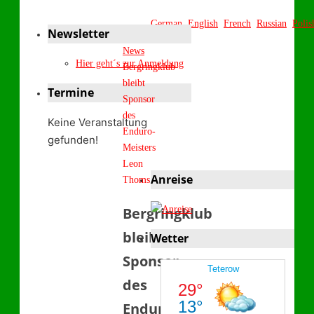
German
English
French
Russian
Polis
Newsletter
Start
News
Hier geht´s zur Anmeldung
Bergringklub
bleibt
Termine
Sponsor
des
Keine Veranstaltung
Enduro-
gefunden!
Meisters
Leon
Anreise
Thoms
Bergringklub
bleibt
Wetter
Sponsor
des
Enduro-