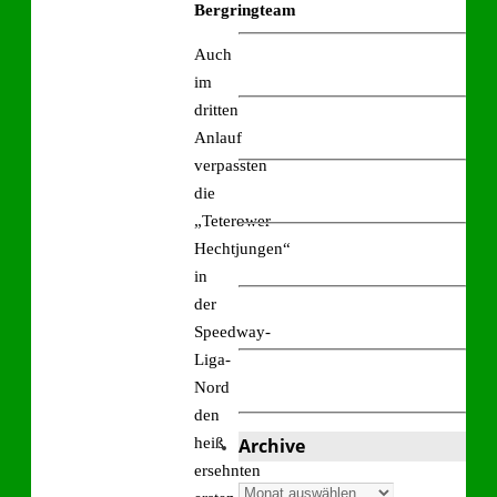
Bergringteam
Auch
im
dritten
Anlauf
verpassten
die
„Teterower
Hechtjungen“
in
der
Speedway-
Liga-
Nord
den
heiß
Archive
ersehnten
Archive