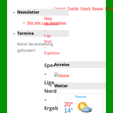
German
English
French
Russian
Polis
Newsletter
Start
News
Hier geht´s zur Anmeldung
Speedway
–
Termine
Liga
Nord
Keine Veranstaltung
–
gefunden!
Ergebnisse
Speedway
Anreise
–
Liga
Wetter
Nord
–
Ergebnisse