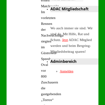
ersten
Matchpunkt.
ADAC Mitgliedschaft
Im
vorletzten
Rennen
Wo auch immer sie sind. Wir
der
sind da. Mit Hilfe, Rat und
Nachwuchsliga
Schutz.
ADAC Mitglied
Jetzt
siegten
werden und beim Bergring-
im
Mitgliedsbeitrag sparen!
Güstrower
Speedway-
Adminbereich
Oval
vor
Anmelden
800
Zuschauern
die
gastgebenden
„Torros“