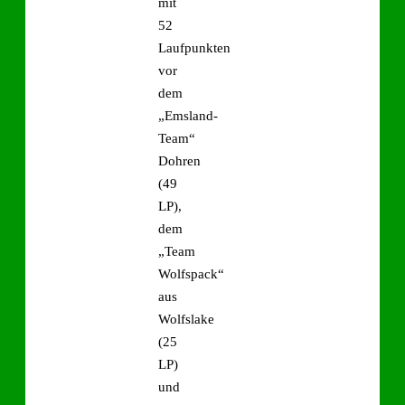
mit
52
Laufpunkten
vor
dem
„Emsland-
Team“
Dohren
(49
LP),
dem
„Team
Wolfspack“
aus
Wolfslake
(25
LP)
und