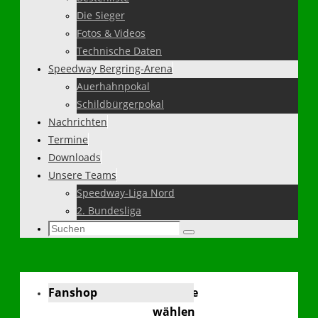
Die Sieger
Fotos & Videos
Technische Daten
Speedway Bergring-Arena
Auerhahnpokal
Schildbürgerpokal
Nachrichten
Termine
Downloads
Unsere Teams
Speedway-Liga Nord
2. Bundesliga
Suchen
Suchen
nach:
Fanshop
Sprache
wählen