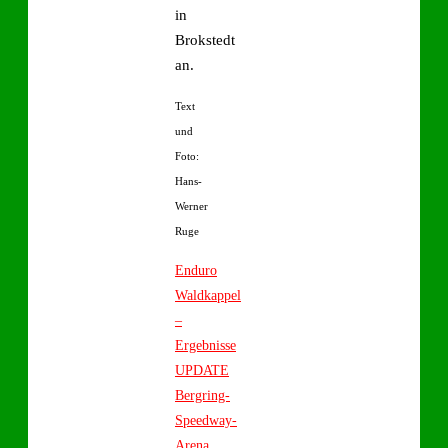
in
Brokstedt
an.
Text
und
Foto:
Hans-
Werner
Ruge
Enduro
Waldkappel
–
Ergebnisse
UPDATE
Bergring-
Speedway-
Arena