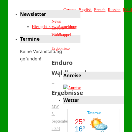
German
English
French
Russian
Polis
Newsletter
Start
News
Hier geht´s zur Anmeldung
Enduro
Waldkappel
Termine
–
Ergebnisse
Keine Veranstaltung
gefunden!
Enduro
Waldkappel
Anreise
–
Ergebnisse
Wetter
MW
5.
September
2023