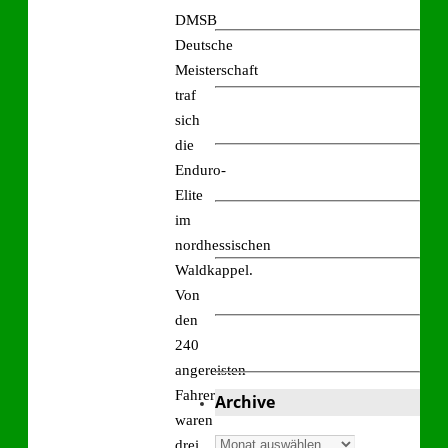
DMSB
Deutsche
Meisterschaft
traf
sich
die
Enduro-
Elite
im
nordhessischen
Waldkappel.
Von
den
240
angereisten
Fahrern
Archive
waren
Archive
drei