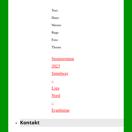
Text:
Hans-
Werner
Ruge
Foto:
Thoms
Sponsorentag
2023
Speedway
–
Liga
Nord
–
Ergebnisse
Kontakt