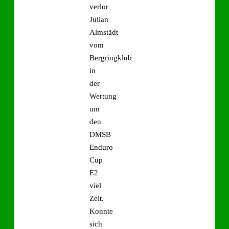
verlor
Julian
Almstädt
vom
Bergringklub
in
der
Wertung
um
den
DMSB
Enduro
Cup
E2
viel
Zeit.
Konnte
sich