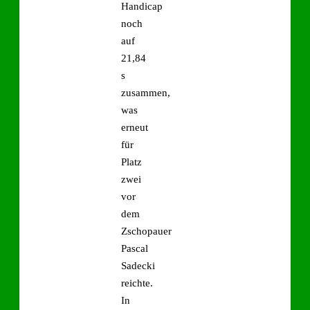
Handicap
noch
auf
21,84
s
zusammen,
was
erneut
für
Platz
zwei
vor
dem
Zschopauer
Pascal
Sadecki
reichte.
In