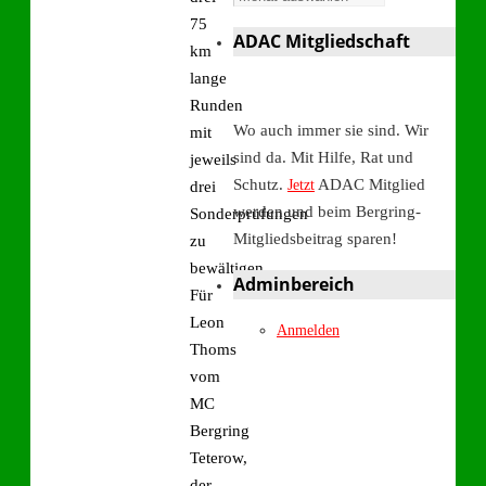
75
ADAC Mitgliedschaft
km
lange
Runden
Wo auch immer sie sind. Wir
mit
sind da. Mit Hilfe, Rat und
jeweils
Schutz.
ADAC Mitglied
Jetzt
drei
werden und beim Bergring-
Sonderprüfungen
Mitgliedsbeitrag sparen!
zu
bewältigen.
Adminbereich
Für
Leon
Anmelden
Thoms
vom
MC
Bergring
Teterow,
der