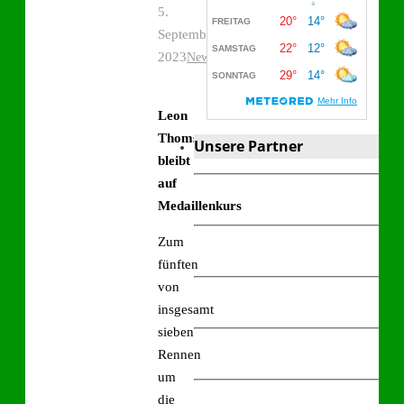
5.
September
2023
News
Leon
Thoms
Unsere Partner
bleibt
auf
Medaillenkurs
Zum
fünften
von
insgesamt
sieben
Rennen
um
die