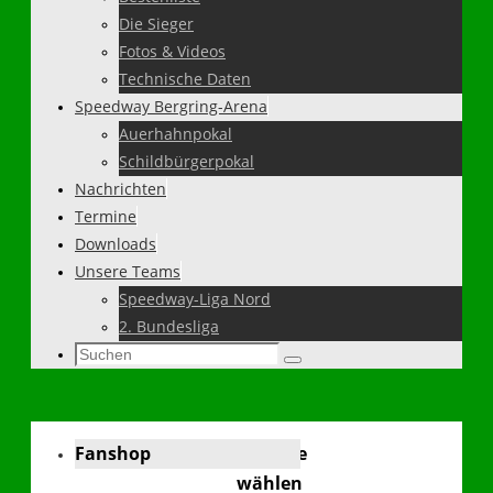
Die Sieger
Fotos & Videos
Technische Daten
Speedway Bergring-Arena
Auerhahnpokal
Schildbürgerpokal
Nachrichten
Termine
Downloads
Unsere Teams
Speedway-Liga Nord
2. Bundesliga
Suchen
Suchen
nach:
Fanshop
Sprache
wählen