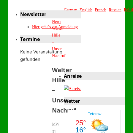
German
English
French
Russian
Polis
Newsletter
Start
News
Hier geht´s zur Anmeldung
Walter
Hille
Termine
–
Unser
Keine Veranstaltung
Nachruf
gefunden!
Walter
Anreise
Hille
–
Unser
Wetter
Nachruf
MW
31.