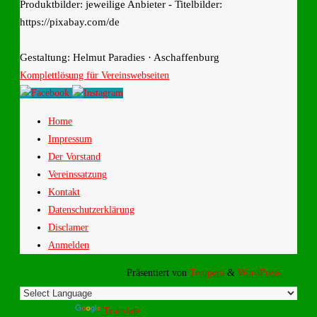
Produktbilder: jeweilige Anbieter - Titelbilder:
https://pixabay.com/de
Gestaltung: Helmut Paradies · Aschaffenburg
Komplettlösung für Vereinswebseiten
Home
Impressum
Der Vorstand
Vereinssatzung
Kontakt
Datenschutzerklärung
Disclamer
Anmelden
Präsentiert von
Tempera
&
WordPress.
Powered by
Translate