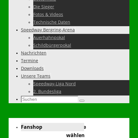
Die Sieger
Fotos & Videos
Technische Daten
Speedway Bergring-Arena
Auerhahnpokal
Schildbürgerpokal
Nachrichten
Termine
Downloads
Unsere Teams
Speedway-Liga Nord
2. Bundesliga
Suchen
Suchen
nach:
Fanshop
Sprache
wählen