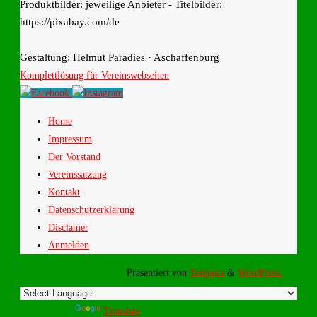
Produktbilder: jeweilige Anbieter - Titelbilder:
https://pixabay.com/de
Gestaltung: Helmut Paradies · Aschaffenburg
Komplettlösung für Vereinswebseiten
Home
Impressum
Der Vorstand
Vereinssatzung
Kontakt
Datenschutzerklärung
Disclamer
Anmelden
Präsentiert von
Tempera
&
WordPress.
Powered by
Translate