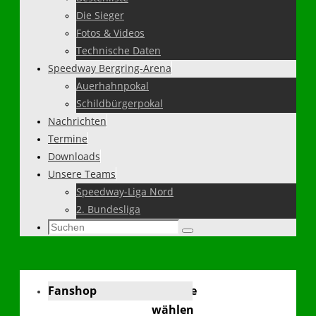
Die Sieger
Fotos & Videos
Technische Daten
Speedway Bergring-Arena
Auerhahnpokal
Schildbürgerpokal
Nachrichten
Termine
Downloads
Unsere Teams
Speedway-Liga Nord
2. Bundesliga
Suchen
Suchen
nach:
Fanshop
Sprache
wählen