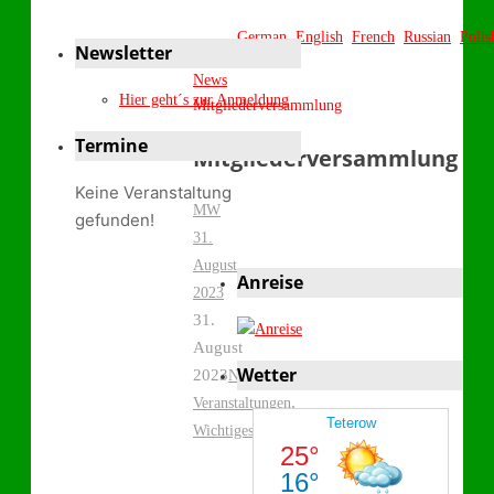
German
English
French
Russian
Polis
Newsletter
Start
News
Hier geht´s zur Anmeldung
Mitgliederversammlung
Termine
Mitgliederversammlung
Keine Veranstaltung
MW
gefunden!
31.
August
Anreise
2023
31.
August
Wetter
2023
,
News
,
Veranstaltungen
Wichtiges