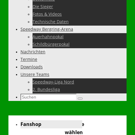
Die Sieger
Fotos & Videos
Technische Daten
Speedway Bergring-Arena
Auerhahnpokal
Schildbürgerpokal
Nachrichten
Termine
Downloads
Unsere Teams
Speedway-Liga Nord
2. Bundesliga
Suchen
Suchen
nach:
Fanshop
Sprache
wählen