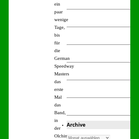
ein
paar
wenige
Tage,
bis
für
die
German
Speedway
Masters
das
erste
Mal
das
Band,
in
Archive
der
Olchinger
Archive