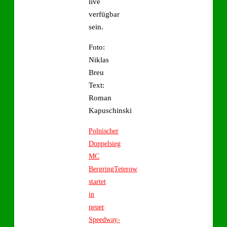
live
verfügbar
sein.
Foto:
Niklas
Breu
Text:
Roman
Kapuschinski
Polnischer
Doppelsieg
MC
BergringTeterow
startet
in
neuer
Speedway-