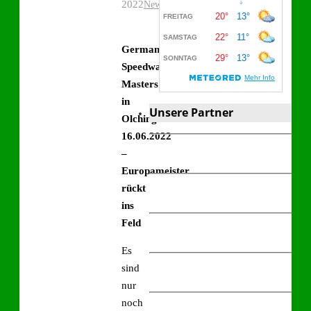
2022
News
German
Speedway
Masters
in
Unsere Partner
Olching
16.06.2022
–
Europameister
rückt
ins
Feld
Es
sind
nur
noch