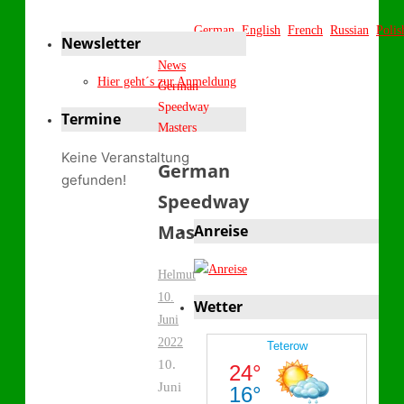
German
English
French
Russian
Polis
Newsletter
Start
News
Hier geht´s zur Anmeldung
German
Speedway
Termine
Masters
Keine Veranstaltung
German
gefunden!
Speedway
Masters
Anreise
Helmut
10.
Wetter
Juni
2022
10.
Juni