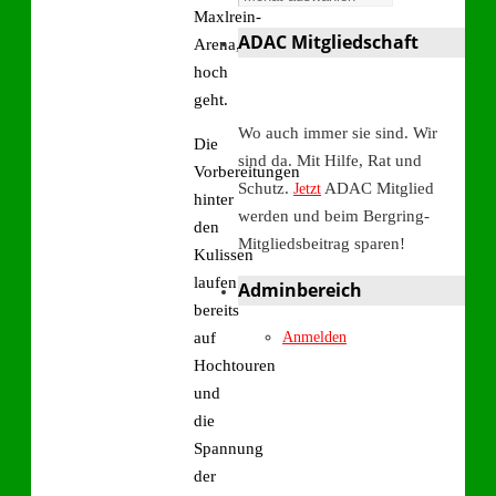
Maxlrein-
ADAC Mitgliedschaft
Arena,
hoch
geht.
Wo auch immer sie sind. Wir
Die
sind da. Mit Hilfe, Rat und
Vorbereitungen
Schutz.
ADAC Mitglied
Jetzt
hinter
werden und beim Bergring-
den
Mitgliedsbeitrag sparen!
Kulissen
laufen
Adminbereich
bereits
auf
Anmelden
Hochtouren
und
die
Spannung
der