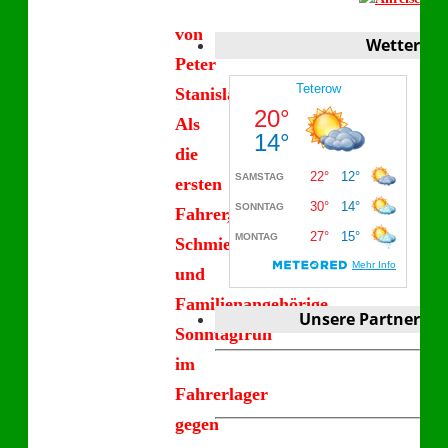
von
Wetter
Peter
Stanislawski
Als
die
ersten
Fahrer,
Schmiermaxen
und
Familienangehörige
Unsere Partner
Sonntagfrüh
im
Fahrerlager
gegen