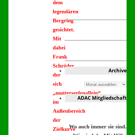
dem
legendären
Bergring
gesichtet.
Mit
dabei
Frank
Schröder,
Archive
der
sich
Archive
„mutterseelenallein“
ADAC Mitgliedschaft
im
Außenbereich
der
Wo auch immer sie sind.
Zielkurve