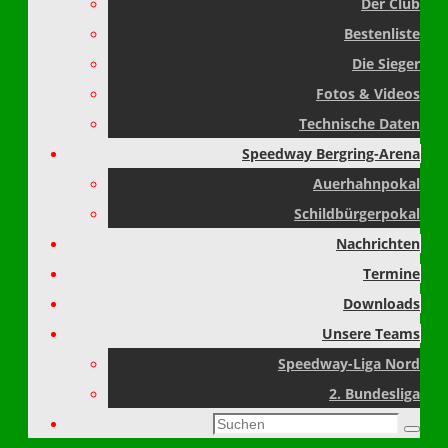
Der Club
Bestenliste
Die Sieger
Fotos & Videos
Technische Daten
Speedway Bergring-Arena
Auerhahnpokal
Schildbürgerpokal
Nachrichten
Termine
Downloads
Unsere Teams
Speedway-Liga Nord
2. Bundesliga
Suchen
Suche