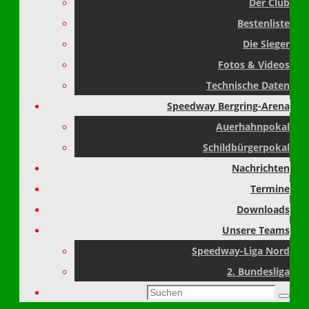
Der Club
Bestenliste
Die Sieger
Fotos & Videos
Technische Daten
Speedway Bergring-Arena
Auerhahnpokal
Schildbürgerpokal
Nachrichten
Termine
Downloads
Unsere Teams
Speedway-Liga Nord
2. Bundesliga
Suchen
Suche