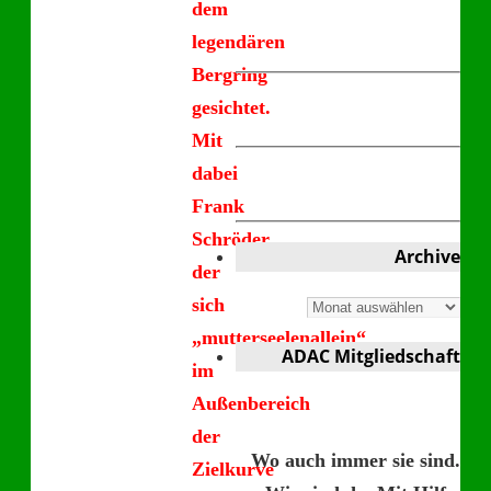
dem
legendären
Bergring
gesichtet.
Mit
dabei
Frank
Schröder,
Archive
der
sich
Archive
„mutterseelenallein“
ADAC Mitgliedschaft
im
Außenbereich
der
Wo auch immer sie sind.
Zielkurve