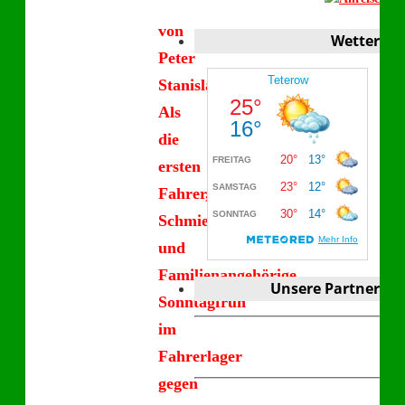
von
Wetter
Peter
Stanislawski
Als
die
ersten
Fahrer,
Schmiermaxen
und
Familienangehörige
Unsere Partner
Sonntagfrüh
im
Fahrerlager
gegen