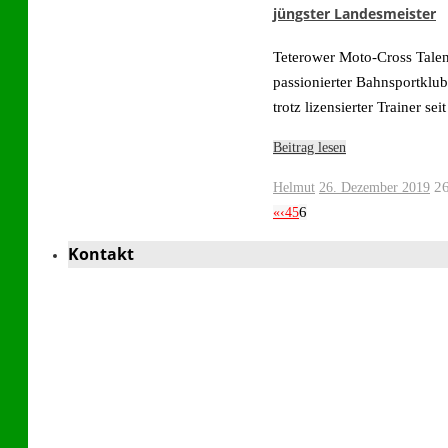
jüngster Landesmeister
Teterower Moto-Cross Talent 
passionierter Bahnsportklu
trotz lizensierter Trainer 
Beitrag lesen
2
Helmut
26. Dezember 2019
6
«
‹
4
5
Kontakt