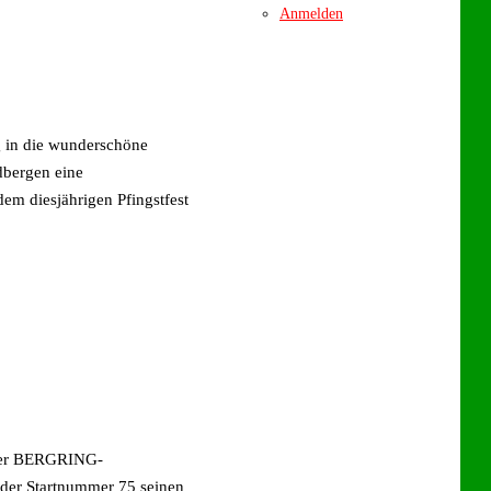
Anmelden
n die wunderschöne
dbergen eine
dem diesjährigen Pfingstfest
h der BERGRING-
 der Startnummer 75 seinen