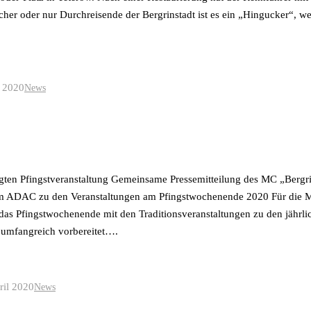
ucher oder nur Durchreisende der Bergrinstadt ist es ein „Hingucker“, we
 2020
News
agten Pfingstveranstaltung Gemeinsame Pressemitteilung des MC „Berg
m ADAC zu den Veranstaltungen am Pfingstwochenende 2020 Für die Mo
das Pfingstwochenende mit den Traditionsveranstaltungen zu den jähr
 umfangreich vorbereitet….
ril 2020
News