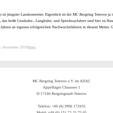
ist jüngster Landesmeister. Eigentlich ist der MC Bergring Teterow ja in
b, das heißt Grasbahn-, Langbahn- und Speedwayfahrer sind hier zu Hau
seit Jahren an eigenen erfolgreichen Nachwuchsfahrern in diesem Metier.
6. Dezember 2019
News
MC Bergring Teterow e.V. im ADAC
Appelhäger Chaussee 1
D-17166 Bergringstadt Teterow
Telefon: +49 (0) 3996 172935
Mobil: +49 (0) 151 72 25 75 05