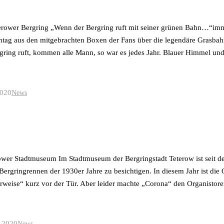
erower Bergring „Wenn der Bergring ruft mit seiner grünen Bahn…“imme
tag aus den mitgebrachten Boxen der Fans über die legendäre Grasbah
ring ruft, kommen alle Mann, so war es jedes Jahr. Blauer Himmel u
2020
News
ower Stadtmuseum Im Stadtmuseum der Bergringstadt Teterow ist seit d
Bergringrennen der 1930er Jahre zu besichtigen. In diesem Jahr ist die 
rweise“ kurz vor der Tür. Aber leider machte „Corona“ den Organistor
 2020
News