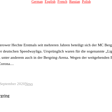
German
English
French
Russian
Polish
erower Hechte Erstmals seit mehreren Jahren beteiligt sich der MC Ber
r deutschen Speedwayliga. Ursprünglich waren für die sogenannte „Li
, unter anderem auch in der Bergring-Arena. Wegen der weitgehenden 
 Corona…
 September 2020
News
rgring