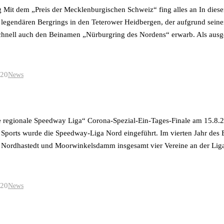
 Mit dem „Preis der Mecklenburgischen Schweiz“ fing alles an In diese
 legendären Bergrings in den Teterower Heidbergen, der aufgrund seine
chnell auch den Beinamen „Nürburgring des Nordens“ erwarb. Als ausg
020
News
 regionale Speedway Liga“ Corona-Spezial-Ein-Tages-Finale am 15.
 Sports wurde die Speedway-Liga Nord eingeführt. Im vierten Jahr des
 Nordha­stedt und Moorwinkelsdamm insgesamt vier Vereine an der Lig
020
News