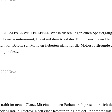
…
DEM FALL WEITERLEBEN Wer in diesen Tagen einen Spaziergang i
 Teterow unternimmt, findet auf dem Areal des Motodroms in den Hei
t vor. Bereits seit Monaten fieberten nicht nur die Motorsportfreunde 
itungen des…
 2020
News
trahlt im neuen Glanz. Mit einem neuen Farbanstrich präsentiert sic
-Platz in Teterow. Nach einer Restaurierung hat der Rennfahrer mit