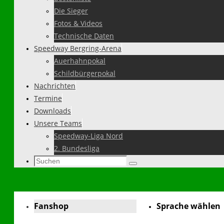
Die Sieger
Fotos & Videos
Technische Daten
Speedway Bergring-Arena
Auerhahnpokal
Schildbürgerpokal
Nachrichten
Termine
Downloads
Unsere Teams
Speedway-Liga Nord
2. Bundesliga
Suchen
Suchen
nach:
Fanshop
Sprache wählen