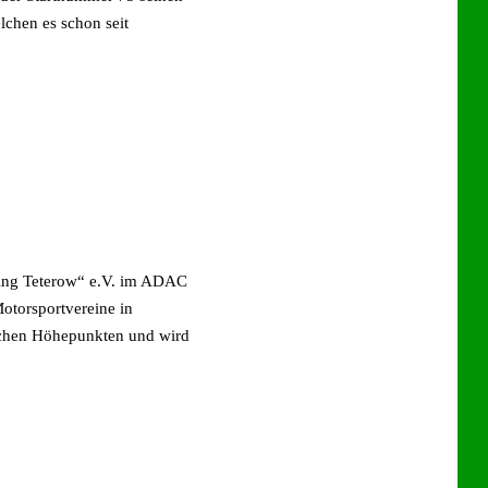
lchen es schon seit
ring Teterow“ e.V. im ADAC
torsportvereine in
lichen Höhepunkten und wird