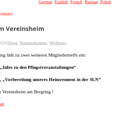
German
English
French
Russian
Polish
einsheim
 im Vereinsheim
2026
,
,
News
Veranstaltungen
Wichtiges
g lädt zu zwei weiteren Mitgliedertreffs ein:
„Infos zu den Pfingstveranstaltungen“
5, „Vorbereitung unseres Heimrennens in der SLN“
m Vereinsheim am Bergring !
agt