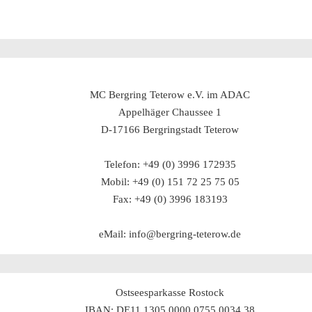
MC Bergring Teterow e.V. im ADAC
Appelhäger Chaussee 1
D-17166 Bergringstadt Teterow
Telefon: +49 (0) 3996 172935
Mobil: +49 (0) 151 72 25 75 05
Fax: +49 (0) 3996 183193
eMail: info@bergring-teterow.de
Ostseesparkasse Rostock
IBAN: DE11 1305 0000 0755 0034 38