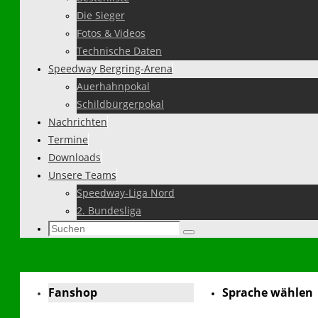
Die Sieger
Fotos & Videos
Technische Daten
Speedway Bergring-Arena
Auerhahnpokal
Schildbürgerpokal
Nachrichten
Termine
Downloads
Unsere Teams
Speedway-Liga Nord
2. Bundesliga
Suchen
Suchen
nach:
Fanshop
Sprache wählen