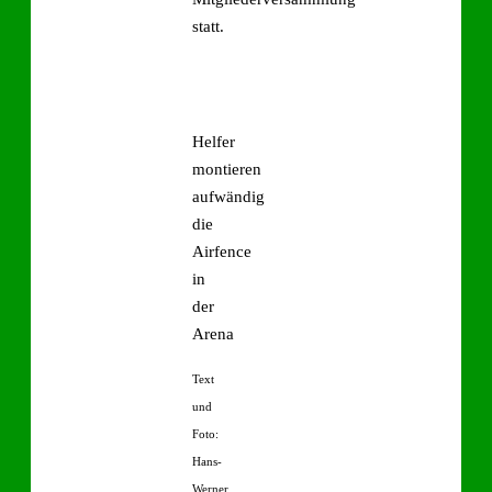
statt.
Helfer
montieren
aufwändig
die
Airfence
in
der
Arena
Text
und
Foto:
Hans-
Werner