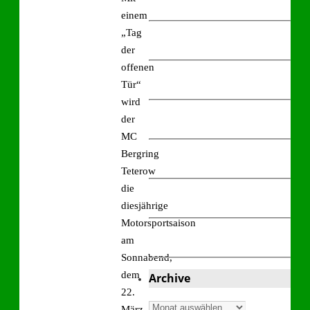
einem
„Tag
der
offenen
Tür“
wird
der
MC
Bergring
Teterow
die
diesjährige
Motorsportsaison
am
Sonnabend,
dem
Archive
22.
Archive
März