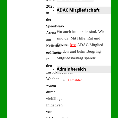
2025,
ADAC Mitgliedschaft
in
der
Speedway-
Wo auch immer sie sind. Wir
Arena
sind da. Mit Hilfe, Rat und
am
Schutz.
ADAC Mitglied
Jetzt
Kellerholz
werden und beim Bergring-
eröffnen.
Mitgliedsbeitrag sparen!
In
den
Adminbereich
zurückliegenden
Wochen
Anmelden
waren
durch
vielfältige
Initiativen
von