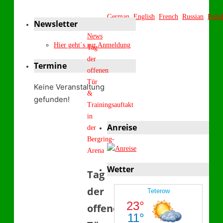
German
English
French
Russian
Polis
Newsletter
Start
News
Hier geht´s zur Anmeldung
Tag
der
Termine
offenen
Tür
Keine Veranstaltung
&
gefunden!
Trainingsauftakt
in
Anreise
der
Bergring-
Arena
Wetter
Tag
der
offenen