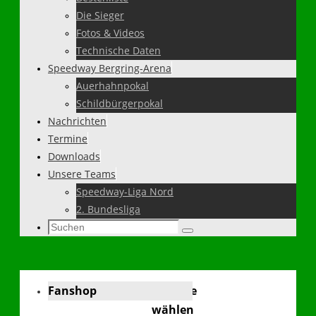
Die Sieger
Fotos & Videos
Technische Daten
Speedway Bergring-Arena
Auerhahnpokal
Schildbürgerpokal
Nachrichten
Termine
Downloads
Unsere Teams
Speedway-Liga Nord
2. Bundesliga
Suchen
Suchen
nach:
Fanshop
Sprache
wählen