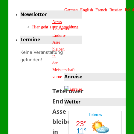
German
English
French
Russian
Polis
Newsletter
Start
News
Hier geht´s zur Anmeldung
Teterower
Enduro-
Termine
Asse
bleiben
Keine Veranstaltung
in
gefunden!
der
Meisterschaft
Anreise
vorne
Teterower
Enduro-
Wetter
Asse
bleiben
in