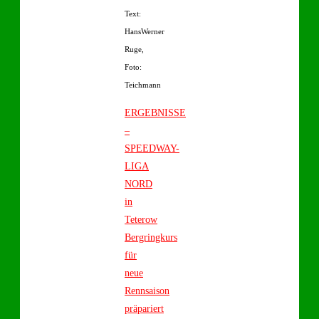
Text:
HansWerner
Ruge,
Foto:
Teichmann
ERGEBNISSE
–
SPEEDWAY-
LIGA
NORD
in
Teterow
Bergringkurs
für
neue
Rennsaison
präpariert