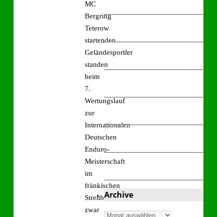
MC
Bergring
Teterow
startenden
Geländesportler
standen
beim
7.
Wertungslauf
zur
Internationalen
Deutschen
Enduro-
Meisterschaft
im
fränkischen
Archive
Streitberg
zwar
Archive