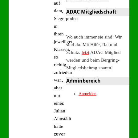
auf
dem
ADAC Mitgliedschaft
Siegerpodest
in
ihren
Wo auch immer sie sind. Wir
jeweiligen
sind da. Mit Hilfe, Rat und
Klassen,
Schutz.
ADAC Mitglied
Jetzt
so
werden und beim Bergring-
richtig
Mitgliedsbeitrag sparen!
zufrieden
Adminbereich
war
aber
Anmelden
nur
einer.
Julian
Almstädt
hatte
zuvor