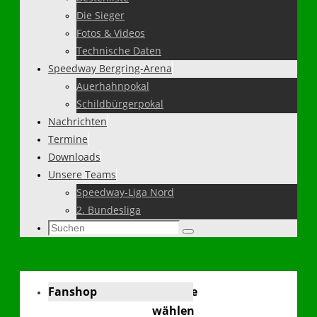
Die Sieger
Fotos & Videos
Technische Daten
Speedway Bergring-Arena
Auerhahnpokal
Schildbürgerpokal
Nachrichten
Termine
Downloads
Unsere Teams
Speedway-Liga Nord
2. Bundesliga
Suchen
Suchen
nach:
Fanshop
Sprache
wählen