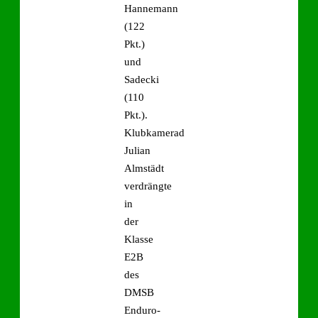
Hannemann
(122
Pkt.)
und
Sadecki
(110
Pkt.).
Klubkamerad
Julian
Almstädt
verdrängte
in
der
Klasse
E2B
des
DMSB
Enduro-