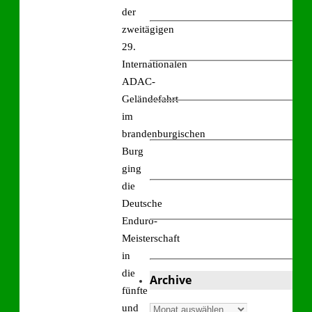
der
zweitägigen
29.
Internationalen
ADAC-
Geländefahrt
im
brandenburgischen
Burg
ging
die
Deutsche
Enduro-
Meisterschaft
in
die
Archive
fünfte
und
Archive