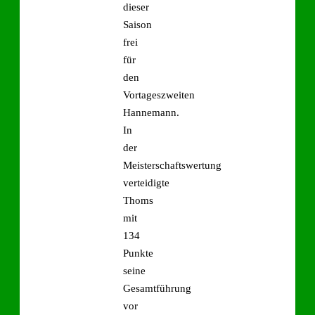
dieser
Saison
frei
für
den
Vortageszweiten
Hannemann.
In
der
Meisterschaftswertung
verteidigte
Thoms
mit
134
Punkte
seine
Gesamtführung
vor