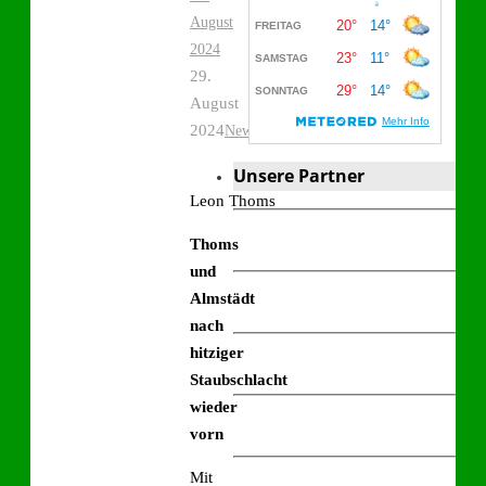
August
2024
29.
August
2024
News
Unsere Partner
Leon Thoms
Thoms
und
Almstädt
nach
hitziger
Staubschlacht
wieder
vorn
Mit