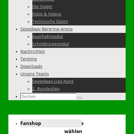
Die Sieger
Fotos & Videos
Technische Daten
Speedway Bergring-Arena
Auerhahnpokal
Schildbürgerpokal
Nachrichten
Termine
Downloads
Unsere Teams
Speedway-Liga Nord
2. Bundesliga
Suchen
Suchen
nach:
Fanshop
Sprache
wählen