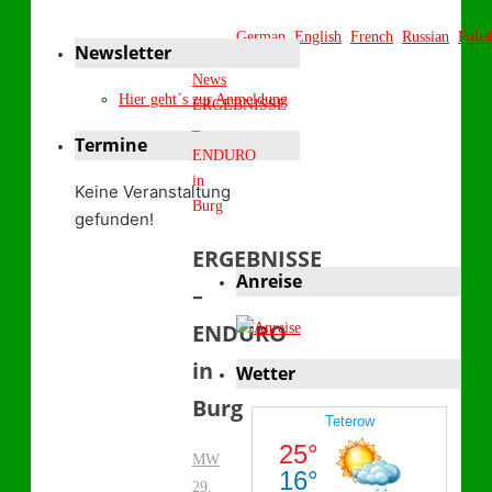
German
English
French
Russian
Polis
Newsletter
Start
News
Hier geht´s zur Anmeldung
ERGEBNISSE
–
Termine
ENDURO
in
Keine Veranstaltung
Burg
gefunden!
ERGEBNISSE
Anreise
–
ENDURO
in
Wetter
Burg
MW
29.