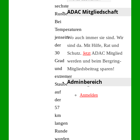
sechste
ADAC Mitgliedschaft
Runde.
Bei
Temperaturen
jenseits
Wo auch immer sie sind. Wir
der
sind da. Mit Hilfe, Rat und
30
Schutz.
ADAC Mitglied
Jetzt
Grad
werden und beim Bergring-
und
Mitgliedsbeitrag sparen!
extremer
Adminbereich
Staubentwicklung
auf
Anmelden
der
57
km
langen
Runde
wurden