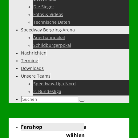
Die Sieger
Fotos & Videos
Technische Daten
Speedway Bergring-Arena
Auerhahnpokal
Schildbürgerpokal
Nachrichten
Termine
Downloads
Unsere Teams
Speedway-Liga Nord
2. Bundesliga
Suchen
Suchen
nach:
Fanshop
Sprache
wählen