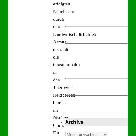
erfolgten
Neueinsaat
durch
den
Landwirtschaftsbetrieb
Asmus
erstrahlt
die
Grasrennbahn
in
den
Teterower
Heidbergen
bereits
im
frischen
Archive
Grün.
Für
Archive