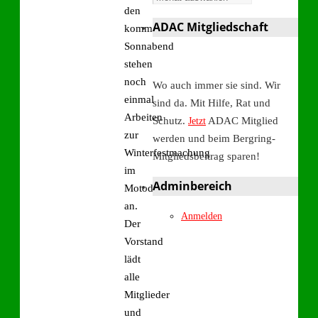
den
ADAC Mitgliedschaft
kommenden
Sonnabend
stehen
noch
Wo auch immer sie sind. Wir
einmal
sind da. Mit Hilfe, Rat und
Arbeiten
Schutz.
ADAC Mitglied
Jetzt
zur
werden und beim Bergring-
Winterfestmachung
Mitgliedsbeitrag sparen!
im
Adminbereich
Motodrom
an.
Anmelden
Der
Vorstand
lädt
alle
Mitglieder
und