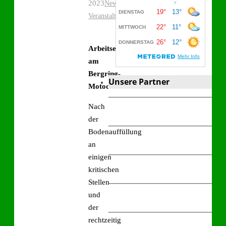
2023
,
News
Veranstaltungen
Arbeitseinsatz
am
Bergring-
Unsere Partner
Motodrom
Nach
der
Bodenauffüllung
an
einigen
kritischen
Stellen
und
der
rechtzeitig