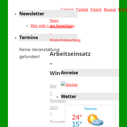
German
English
French
Russian
Polis
Newsletter
Start
News
Hier geht´s zur Anmeldung
Arbeitseinsatz
–
Termine
Winterfestmachung
Keine Veranstaltung
Arbeitseinsatz
gefunden!
–
Winterfestmachung
Anreise
MW
7.
Wetter
November
2023
7.
November