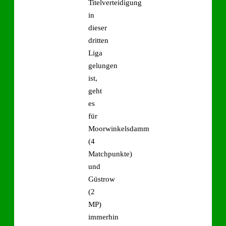
Titelverteidigung
in
dieser
dritten
Liga
gelungen
ist,
geht
es
für
Moorwinkelsdamm
(4
Matchpunkte)
und
Güstrow
(2
MP)
immerhin