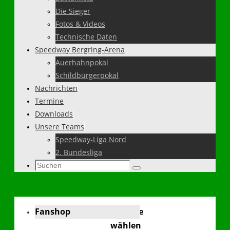
Die Sieger
Fotos & Videos
Technische Daten
Speedway Bergring-Arena
Auerhahnpokal
Schildbürgerpokal
Nachrichten
Termine
Downloads
Unsere Teams
Speedway-Liga Nord
2. Bundesliga
Suchen
Suchen
nach:
Fanshop
Sprache
wählen