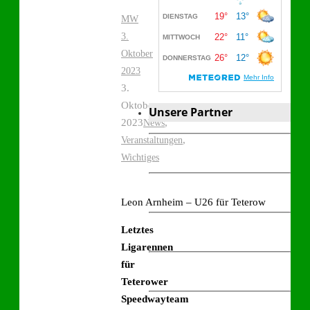
MW
3.
Oktober
2023
3.
Oktober
Unsere Partner
2023
,
News
,
Veranstaltungen
Wichtiges
Leon Arnheim – U26 für Teterow
Letztes
Ligarennen
für
Teterower
Speedwayteam