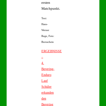
ersten
Matchpunkt.
Text:
Hans-
Werner
Ruge,
Foto:
Bornschein
ERGEBNISSE
–
4.
Bergring-
Enduro
Lauf
Schüler
erkunden
den
Bergring