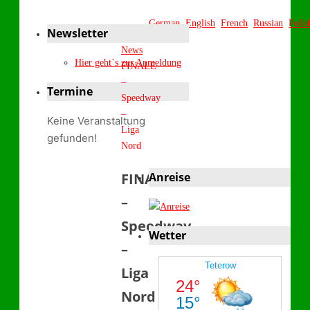
German
English
French
Russian
Polis
Newsletter
Start
News
Hier geht´s zur Anmeldung
FINALE
–
Termine
Speedway
–
Keine Veranstaltung
Liga
gefunden!
Nord
FINALE
Anreise
–
Speedway
Wetter
–
Liga
Nord