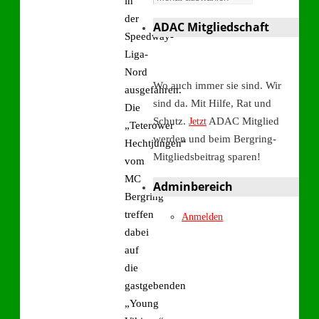
in
der
ADAC Mitgliedschaft
Speedway-
Liga-
Nord
Wo auch immer sie sind. Wir
ausgefahren.
sind da. Mit Hilfe, Rat und
Die
Schutz.
ADAC Mitglied
Jetzt
„Teterower
werden und beim Bergring-
Hechtjungen“
Mitgliedsbeitrag sparen!
vom
MC
Adminbereich
Bergring
treffen
Anmelden
dabei
auf
die
gastgebenden
„Young