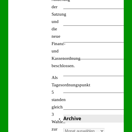
der
Satzung
und
die
neue
Finanz-
und
Kassenordnung
beschlossen.
Als
Tagesordnungspunkt
5
standen
gleich
3
Archive
Wahlen
zur
Archive