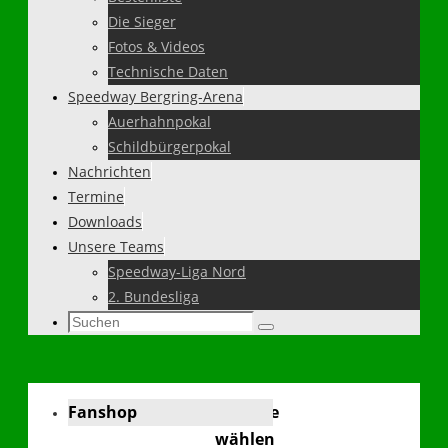
Die Sieger
Fotos & Videos
Technische Daten
Speedway Bergring-Arena
Auerhahnpokal
Schildbürgerpokal
Nachrichten
Termine
Downloads
Unsere Teams
Speedway-Liga Nord
2. Bundesliga
Suchen
Suchen
nach:
Fanshop
Sprache
wählen