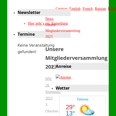
German
English
French
Russian
Polis
Newsletter
Start
News
Hier geht´s zur Anmeldung
Unsere
Mitgliederversammlung
Termine
2023
Keine Veranstaltung
Unsere
gefunden!
Mitgliederversammlung
2023
Anreise
MW
28.
Wetter
September
2023
3.
Oktober