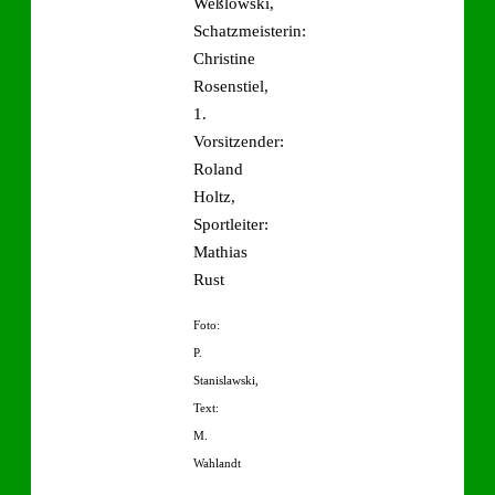
Weßlowski,
Schatzmeisterin:
Christine
Rosenstiel,
1.
Vorsitzender:
Roland
Holtz,
Sportleiter:
Mathias
Rust
Foto:
P.
Stanislawski,
Text:
M.
Wahlandt