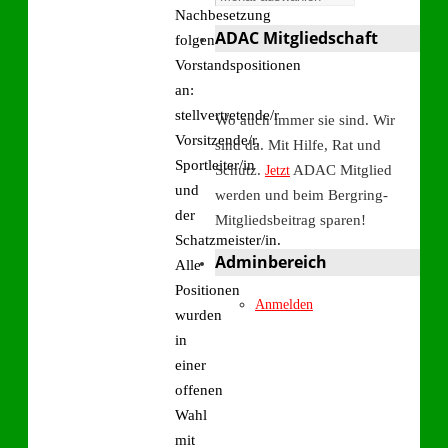
Nachbesetzung
ADAC Mitgliedschaft
folgender
Vorstandspositionen
an:
stellvertretende/r
Wo auch immer sie sind. Wir
Vorsitzende/r,
sind da. Mit Hilfe, Rat und
Sportleiter/in
Schutz.
ADAC Mitglied
Jetzt
und
werden und beim Bergring-
der
Mitgliedsbeitrag sparen!
Schatzmeister/in.
Adminbereich
Alle
Positionen
Anmelden
wurden
in
einer
offenen
Wahl
mit