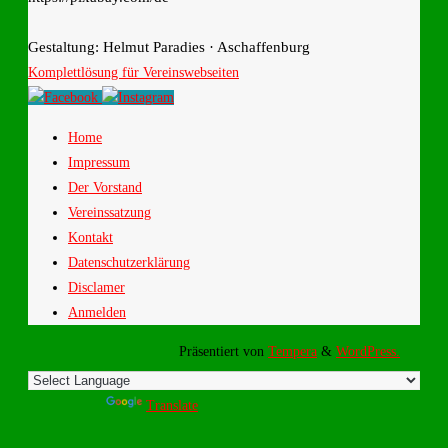
Gestaltung: Helmut Paradies · Aschaffenburg
Komplettlösung für Vereinswebseiten
Home
Impressum
Der Vorstand
Vereinssatzung
Kontakt
Datenschutzerklärung
Disclamer
Anmelden
Präsentiert von
Tempera
&
WordPress.
Powered by
Translate