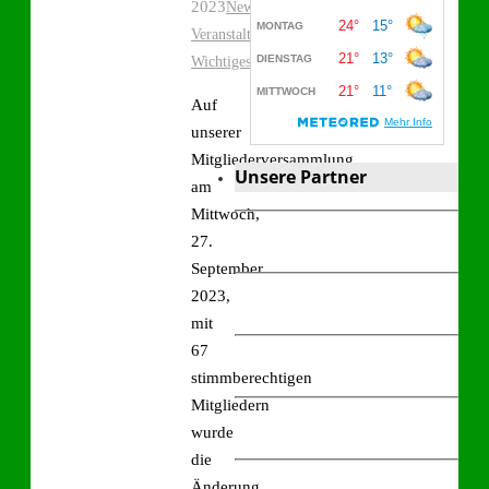
2023
,
News
,
Veranstaltungen
Wichtiges
Auf
unserer
Mitgliederversammlung
Unsere Partner
am
Mittwoch,
27.
September
2023,
mit
67
stimmberechtigen
Mitgliedern
wurde
die
Änderung