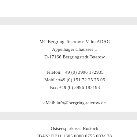
MC Bergring Teterow e.V. im ADAC
Appelhäger Chaussee 1
D-17166 Bergringstadt Teterow
Telefon: +49 (0) 3996 172935
Mobil: +49 (0) 151 72 25 75 05
Fax: +49 (0) 3996 183193
eMail: info@bergring-teterow.de
Ostseesparkasse Rostock
IBAN: DE11 1305 0000 0755 0034 38