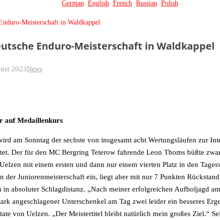
German
English
French
Russian
Polish
 Enduro-Meisterschaft in Waldkappel
eutsche Enduro-Meisterschaft in Waldkappel
ust 2023
News
r auf Medaillenkurs
ird am Sonntag der sechste von insgesamt acht Wertungsläufen zur Int
rtet. Der für den MC Bergring Teterow fahrende Leon Thoms büßte zwar
lzen mit einem ersten und dann nur einem vierten Platz in den Tages
n der Juniorenmeisterschaft ein, liegt aber mit nur 7 Punkten Rückstan
h in absoluter Schlagdistanz. „Nach meiner erfolgreichen Aufholjagd am
stark angeschlagener Unterschenkel am Tag zwei leider ein besseres Erge
tate von Uelzen. „Der Meistertitel bleibt natürlich mein großes Ziel.“ 