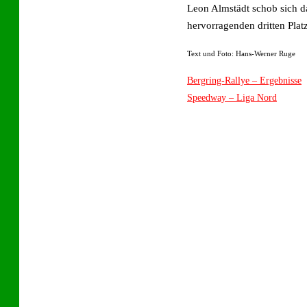
Leon Almstädt schob sich d
hervorragenden dritten Plat
Text und Foto: Hans-Werner Ruge
Bergring-Rallye – Ergebnisse
Speedway – Liga Nord