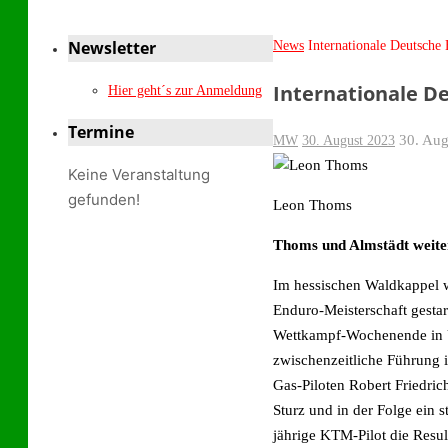
Newsletter
Start
News
Internationale Deutsche
Internationale D
Hier geht´s zur Anmeldung
Termine
30. Aug
MW
30. August 2023
Keine Veranstaltung
gefunden!
Leon Thoms
Thoms und Almstädt weite
Im hessischen Waldkappel w
Enduro-Meisterschaft gesta
Wettkampf-Wochenende in Ue
zwischenzeitliche Führung i
Gas-Piloten Robert Friedric
Sturz und in der Folge ein 
jährige KTM-Pilot die Resul