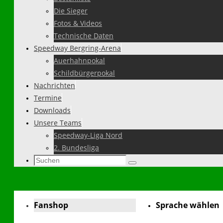
Die Sieger
Fotos & Videos
Technische Daten
Speedway Bergring-Arena
Auerhahnpokal
Schildbürgerpokal
Nachrichten
Termine
Downloads
Unsere Teams
Speedway-Liga Nord
2. Bundesliga
Suchen
Suchen
nach:
Fanshop
Sprache wählen