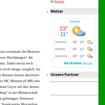
Wetter
rena nochmals die Motoren.
ower Hechtjungen“ die
ake. Dabei steckt noch
st noch einiges möglich. An
Unsere Partner
 Rennen bereits absolviert
 der MC Meissen (8 MP) also
hard Geyer auf den Senior-
ieg“ in der Meisterschaft
d gebürtigen Teterower
uf Teamkapitän Maximilian