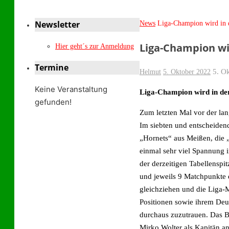
Newsletter
Start
News
Liga-Champion wird in 
Liga-Champion wi
Hier geht´s zur Anmeldung
Termine
5. O
Helmut
5. Oktober 2022
Keine Veranstaltung
Liga-Champion wird in de
gefunden!
Zum letzten Mal vor der l
Im siebten und entscheide
„Hornets“ aus Meißen, die 
einmal sehr viel Spannung i
der derzeitigen Tabellensp
und jeweils 9 Matchpunkte 
gleichziehen und die Liga-
Positionen sowie ihrem Deut
durchaus zuzutrauen. Das B
Mirko Wolter als Kapitän an