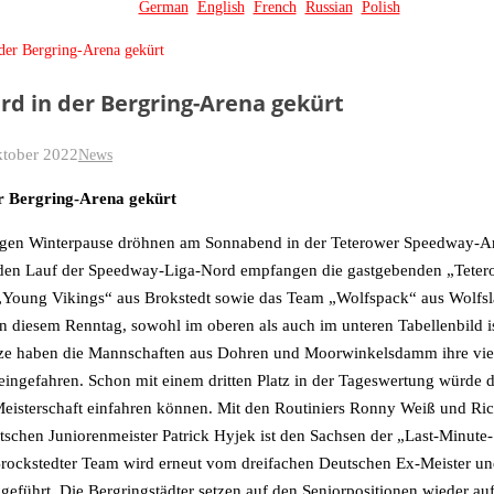
German
English
French
Russian
Polish
der Bergring-Arena gekürt
rd in der Bergring-Arena gekürt
ktober 2022
News
r Bergring-Arena gekürt
angen Winterpause dröhnen am Sonnabend in der Teterower Speedway-A
nden Lauf der Speedway-Liga-Nord empfangen die gastgebenden „Teter
„Young Vikings“ aus Brokstedt sowie das Team „Wolfspack“ aus Wolfsl
n diesem Renntag, sowohl im oberen als auch im unteren Tabellenbild i
itze haben die Mannschaften aus Dohren und Moorwinkelsdamm ihre vier
eingefahren. Schon mit einem dritten Platz in der Tageswertung würde
Meisterschaft einfahren können. Mit den Routiniers Ronny Weiß und Ric
schen Juniorenmeister Patrick Hyjek ist den Sachsen der „Last-Minute-S
rockstedter Team wird erneut vom dreifachen Deutschen Ex-Meister un
geführt. Die Bergringstädter setzen auf den Seniorpositionen wieder a