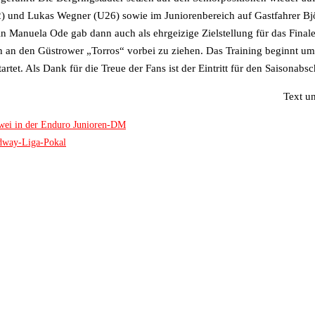
U 22) und Lukas Wegner (U26) sowie im Juniorenbereich auf Gastfahrer 
in Manuela Ode gab dann auch als ehrgeizige Zielstellung für das Final
h an den Güstrower „Torros“ vorbei zu ziehen. Das Training beginnt um
tet. Als Dank für die Treue der Fans ist der Eintritt für den Saisonabsch
Text u
zwei in der Enduro Junioren-DM
dway-Liga-Pokal