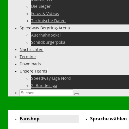
Die Sieger
Fotos & Videos
Technische Daten
Speedway Bergring-Arena
Auerhahnpokal
Schildbürgerpokal
Nachrichten
Termine
Downloads
Unsere Teams
Speedway-Liga Nord
2. Bundesliga
Suchen
Suchen
nach:
Fanshop
Sprache wählen