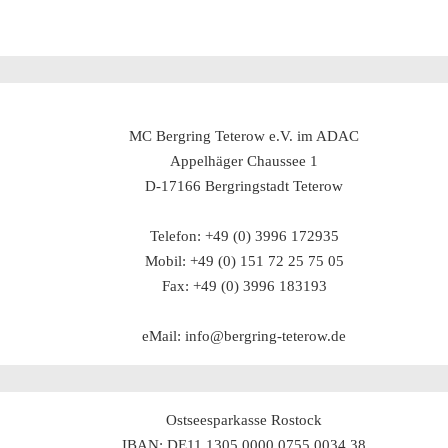
MC Bergring Teterow e.V. im ADAC
Appelhäger Chaussee 1
D-17166 Bergringstadt Teterow
Telefon: +49 (0) 3996 172935
Mobil: +49 (0) 151 72 25 75 05
Fax: +49 (0) 3996 183193
eMail: info@bergring-teterow.de
Ostseesparkasse Rostock
IBAN: DE11 1305 0000 0755 0034 38