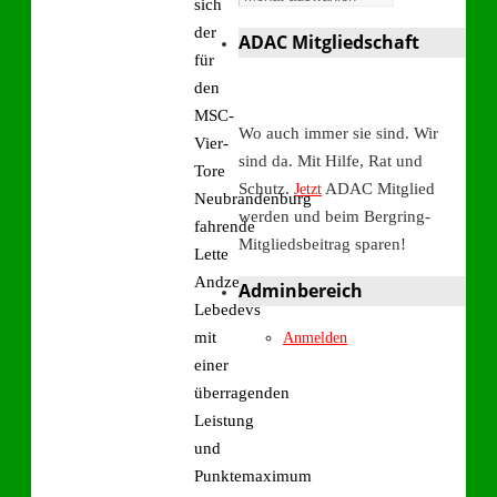
sich
der
ADAC Mitgliedschaft
für
den
MSC-
Wo auch immer sie sind. Wir
Vier-
sind da. Mit Hilfe, Rat und
Tore
Schutz.
ADAC Mitglied
Jetzt
Neubrandenburg
werden und beim Bergring-
fahrende
Mitgliedsbeitrag sparen!
Lette
Andzejs
Adminbereich
Lebedevs
mit
Anmelden
einer
überragenden
Leistung
und
Punktemaximum