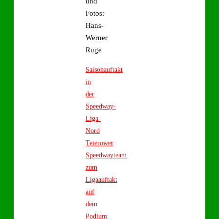
und
Fotos:
Hans-
Werner
Ruge
Saisonauftakt
in
der
Speedway-
Liga-
Nord
Teterower
Speedwayteam
zum
Ligaauftakt
auf
dem
Podium