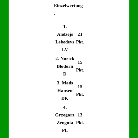
Einzelwertung
:
1.
Andzejs
21
Lebedevs
Pkt.
LV
2. Norick
15
Blödorn
Pkt.
D
3. Mads
15
Hansen
Pkt.
DK
4.
Grzegorz
13
Zengota
Pkt.
PL