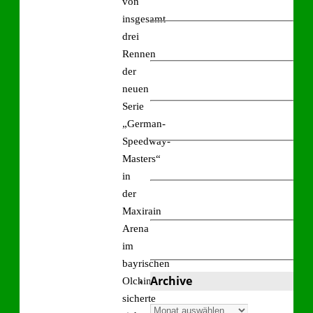
von
insgesamt
drei
Rennen
der
neuen
Serie
„German-
Speedway-
Masters“
in
der
Maxirain
Arena
im
bayrischen
Archive
Olching
sicherte
Archive