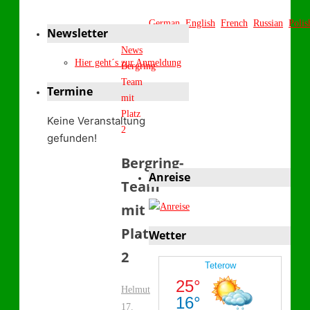
German
English
French
Russian
Polis
Newsletter
Start
News
Hier geht´s zur Anmeldung
Bergring-
Team
Termine
mit
Platz
Keine Veranstaltung
2
gefunden!
Bergring-
Anreise
Team
mit
Platz
Wetter
2
Helmut
17.