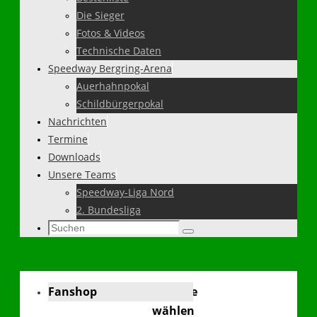
Die Sieger
Fotos & Videos
Technische Daten
Speedway Bergring-Arena
Auerhahnpokal
Schildbürgerpokal
Nachrichten
Termine
Downloads
Unsere Teams
Speedway-Liga Nord
2. Bundesliga
Suchen
Suchen
nach:
Fanshop
Sprache
wählen