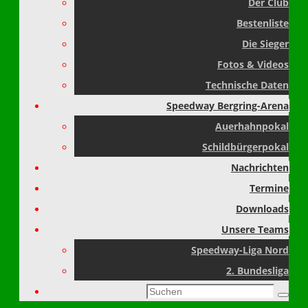
Der Club
Bestenliste
Die Sieger
Fotos & Videos
Technische Daten
Speedway Bergring-Arena
Auerhahnpokal
Schildbürgerpokal
Nachrichten
Termine
Downloads
Unsere Teams
Speedway-Liga Nord
2. Bundesliga
Suchen
Suche