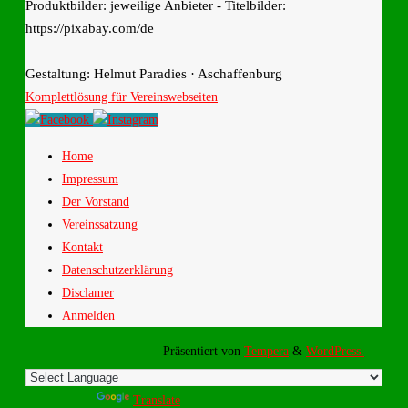
Produktbilder: jeweilige Anbieter - Titelbilder:
https://pixabay.com/de
Gestaltung: Helmut Paradies · Aschaffenburg
Komplettlösung für Vereinswebseiten
Home
Impressum
Der Vorstand
Vereinssatzung
Kontakt
Datenschutzerklärung
Disclamer
Anmelden
Präsentiert von
Tempera
&
WordPress.
Powered by
Translate