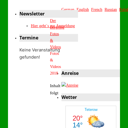
German
English
French
Russian
Polis
Newsletter
Start
Der
Hier geht´s zur Anmeldung
Bergring
Fotos
Termine
&
Videos
Keine Veranstaltung
Fotos
gefunden!
&
Videos
Anreise
2018
Inhalt
folgt
Wetter