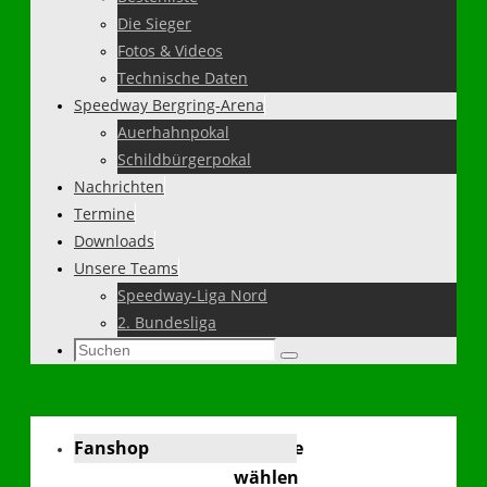
Die Sieger
Fotos & Videos
Technische Daten
Speedway Bergring-Arena
Auerhahnpokal
Schildbürgerpokal
Nachrichten
Termine
Downloads
Unsere Teams
Speedway-Liga Nord
2. Bundesliga
Suchen
Suchen
nach:
Fanshop
Sprache
wählen