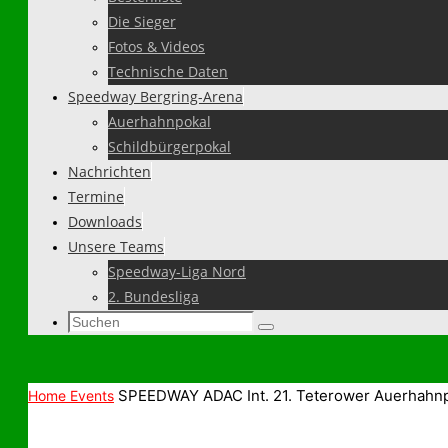
Die Sieger
Fotos & Videos
Technische Daten
Speedway Bergring-Arena
Auerhahnpokal
Schildbürgerpokal
Nachrichten
Termine
Downloads
Unsere Teams
Speedway-Liga Nord
2. Bundesliga
Suchen
Suchen
nach:
SPEEDWAY ADAC Int. 21. Teterower Auerhahn
Home
Events