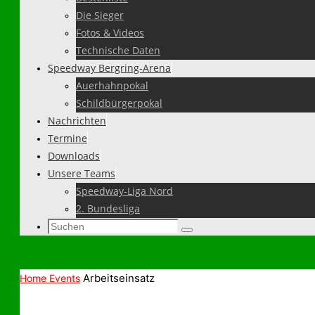
Die Sieger
Fotos & Videos
Technische Daten
Speedway Bergring-Arena
Auerhahnpokal
Schildbürgerpokal
Nachrichten
Termine
Downloads
Unsere Teams
Speedway-Liga Nord
2. Bundesliga
Suchen
Suchen
nach:
Arbeitseinsatz
Home
Events