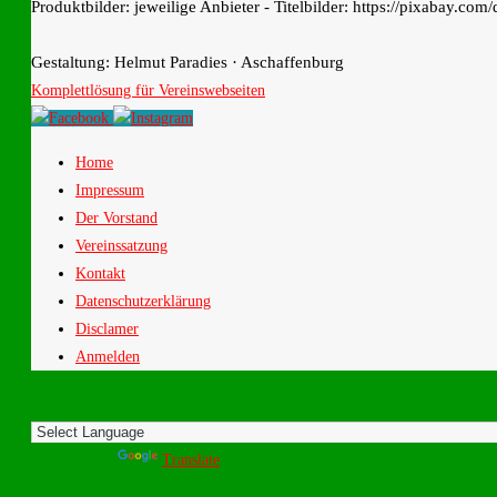
Produktbilder: jeweilige Anbieter - Titelbilder: https://pixabay.com/
Gestaltung: Helmut Paradies · Aschaffenburg
Komplettlösung für Vereinswebseiten
Home
Impressum
Der Vorstand
Vereinssatzung
Kontakt
Datenschutzerklärung
Disclamer
Anmelden
Powered by
Translate