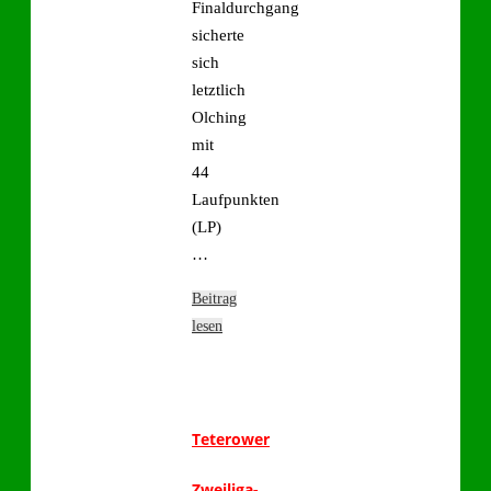
Finaldurchgang
sicherte
sich
letztlich
Olching
mit
44
Laufpunkten
(LP)
…
Beitrag
lesen
Teterower
Zweiliga-