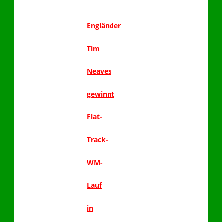
Engländer
Tim
Neaves
gewinnt
Flat-
Track-
WM-
Lauf
in