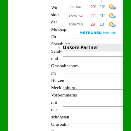
Wir
sind
der
Motorsportverein
für
Speedway-,
Unsere Partner
Sand-
und
Grasbahnsport
im
Herzen
Mecklenburg-
Vorpommerns
mit
der
schönsten
Grasbahn