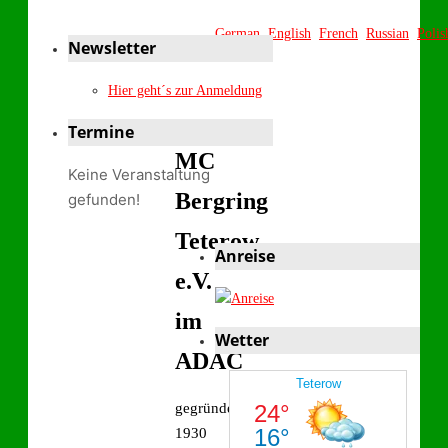
German
English
French
Russian
Polis
Newsletter
Hier geht´s zur Anmeldung
Termine
MC
Keine Veranstaltung
Bergring
gefunden!
Teterow
Anreise
e.V.
im
Wetter
ADAC
gegründet
1930