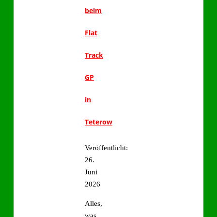
beim
Flat
Track
GP
in
Teterow
Veröffentlicht:
26.
Juni
2026
Alles,
was