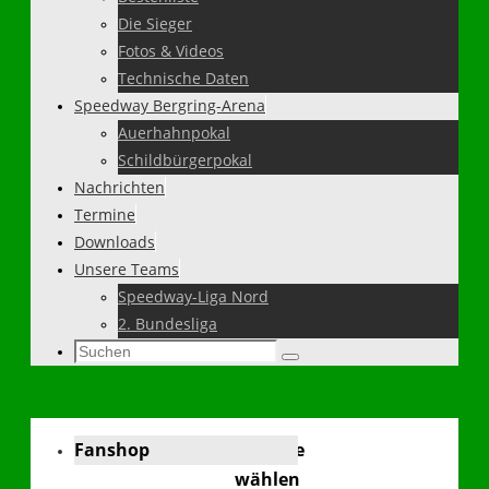
Die Sieger
Fotos & Videos
Technische Daten
Speedway Bergring-Arena
Auerhahnpokal
Schildbürgerpokal
Nachrichten
Termine
Downloads
Unsere Teams
Speedway-Liga Nord
2. Bundesliga
Suchen
Suchen
nach:
Fanshop
Sprache
wählen