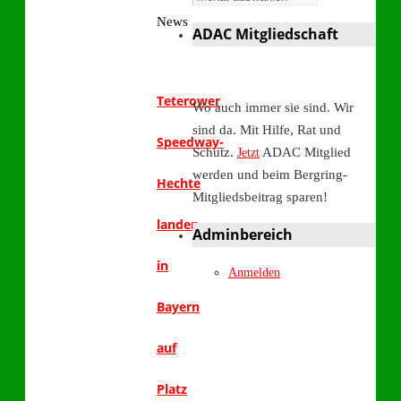
News
ADAC Mitgliedschaft
Teterower
Wo auch immer sie sind. Wir
sind da. Mit Hilfe, Rat und
Speedway-
Schutz.
ADAC Mitglied
Jetzt
werden und beim Bergring-
Hechte
Mitgliedsbeitrag sparen!
landen
Adminbereich
in
Anmelden
Bayern
auf
Platz