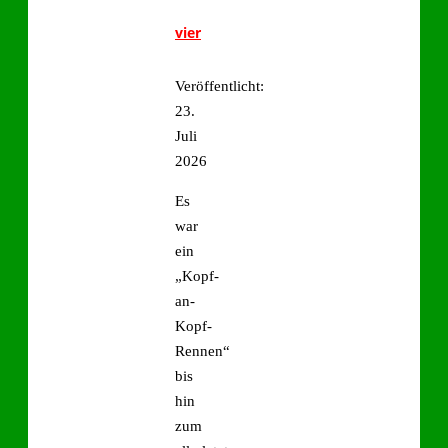
vier
Veröffentlicht:
23.
Juli
2026
Es
war
ein
„Kopf-
an-
Kopf-
Rennen“
bis
hin
zum