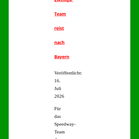
Team
reist
nach
Bayern
Veröffentlicht:
16.
Juli
2026
Für
das
Speedway-
Team